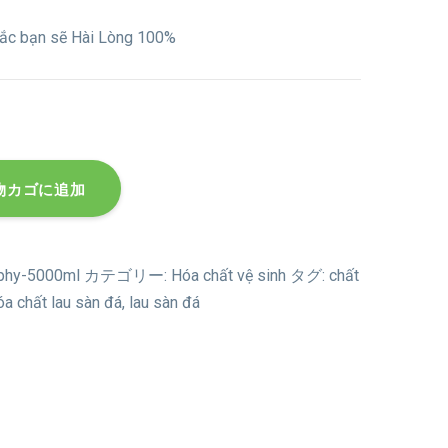
chắc bạn sẽ Hài Lòng 100%
物カゴに追加
phy-5000ml
カテゴリー:
Hóa chất vệ sinh
タグ:
chất
óa chất lau sàn đá
,
lau sàn đá