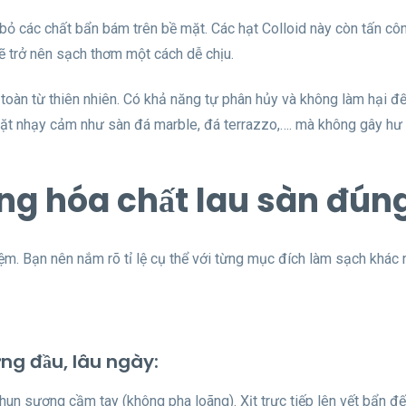
 bỏ các chất bẩn bám trên bề mặt. Các hạt Colloid này còn tấn cô
ẽ trở nên sạch thơm một cách dễ chịu.
toàn từ thiên nhiên. Có khả năng tự phân hủy và không làm hại 
mặt nhạy cảm như sàn đá marble, đá terrazzo,…. mà không gây hư
ng hóa chất lau sàn đúng,
ệm. Bạn nên nắm rõ tỉ lệ cụ thể với từng mục đích làm sạch khác 
ng đầu, lâu ngày:
hun sương cầm tay (không pha loãng). Xịt trực tiếp lên vết bẩn đ