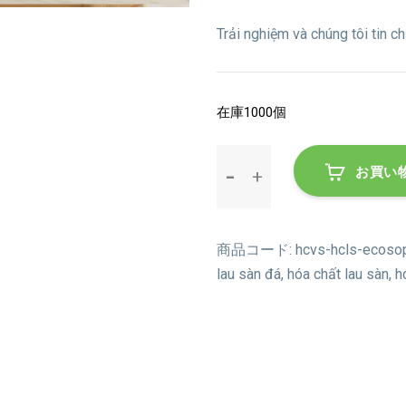
Trải nghiệm và chúng tôi tin 
在庫1000個
Hóa
お買い
chất
lau
sàn
đá
商品コード:
hcvs-hcls-ecoso
Ecosophy
lau sàn đá
,
hóa chất lau sàn
,
h
個