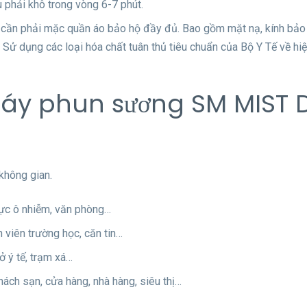
u phải khô trong vòng 6-7 phút.
g cần phải mặc quần áo bảo hộ đầy đủ. Bao gồm mặt nạ, kính bả
 Sử dụng các loại hóa chất tuân thủ tiêu chuẩn của Bộ Y Tế về hiệu
áy phun sương SM MIST D
không gian.
vực ô nhiễm, văn phòng…
 viên trường học, căn tin…
ở ý tế, trạm xá…
ách sạn, cửa hàng, nhà hàng, siêu thị…