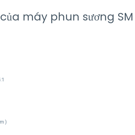
ật của máy phun sương SM
5:1
mm )