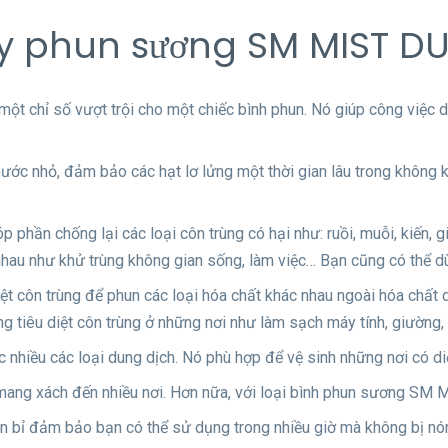
y phun sương SM MIST DUS
 một chỉ số vượt trội cho một chiếc bình phun. Nó giúp công việc d
ước nhỏ, đảm bảo các hạt lơ lửng một thời gian lâu trong không khí
góp phần chống lại các loại côn trùng có hại như: ruồi, muỗi, kiến,
hau như khử trùng không gian sống, làm việc… Bạn cũng có thể dù
t côn trùng để phun các loại hóa chất khác nhau ngoài hóa chất di
ng tiêu diệt côn trùng ở những nơi như làm sạch máy tính, giường,
 nhiều các loại dung dịch. Nó phù hợp để vệ sinh những nơi có diệ
mang xách đến nhiều nơi. Hơn nữa, với loại bình phun sương SM
n bỉ đảm bảo bạn có thể sử dụng trong nhiều giờ mà không bị nó