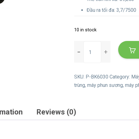
Đầu ra tối đa: 3,7/7500
10 in stock
Máy
phun
sương
SM
MIST
SKU:
P-BK6030
Category:
Máy
DUSTER
trùng
,
máy phun sương
,
máy ph
diệt
côn
trùng
rmation
Reviews (0)
quantity