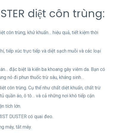
TER diệt côn trùng:
iệt côn trùng, khử khuẩn… hiệu quả, tiết kiệm thời
, tiếp xúc trực tiếp và diệt sạch muỗi và các loại
 gián… đặc biệt là kiến ba khoang gây viêm da. Bạn có
ng nó đi phun thuốc trừ sâu, kháng sinh…
ệt côn trùng. Cụ thể như chất diệt khuẩn, chất trừ
 tủ quần áo, ô tô… và cả những nơi khó tiếp cận.
n tích lớn.
 MIST DUSTER có quai đeo.
ng máy, tắt máy.