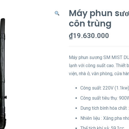
Máy phun sươ
côn trùng
₫
19.630.000
Máy phun sương SM MIST DUST
lạnh với công suất cao. Thiết
viện, nhà ở, văn phòng, cửa h
Công suất: 220V (1.1kw
Công suất tiêu thụ: 900
Dung tích bình hóa chất 
Nhiên liệu : Xăng pha nhớ
Thể tích khí xả: 59,2cc