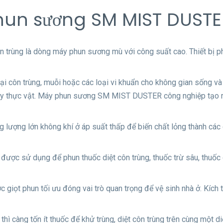
phun sương SM MIST DUSTER
rùng là dòng máy phun sương mù với công suất cao. Thiết bị ph
oại côn trùng, muỗi hoặc các loại vi khuẩn cho không gian sống v
hay thực vật. Máy phun sương SM MIST DUSTER công nghiệp tạo ra
lượng lớn không khí ở áp suất thấp để biến chất lỏng thành các gi
ợc sử dụng để phun thuốc diệt côn trùng, thuốc trừ sâu, thuốc d
c giọt phun tối ưu đóng vai trò quan trọng để vệ sinh nhà ở. Kích 
thì càng tốn ít thuốc để khử trùng, diệt côn trùng trên cùng một 