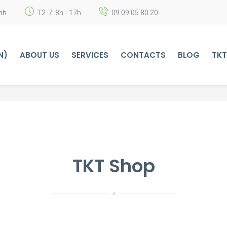
nh
T2-7: 8h - 17h
09.09.05.80.20
N)
ABOUT US
SERVICES
CONTACTS
BLOG
TKT
TKT Shop