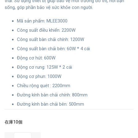
thải. Sử dụng thiết bị giúp bảo vệ môi trường đô thị, nơi bạn
sống, góp phần bảo vệ sức khỏe con người.
Mã sản phẩm: MLEE3000
Công suất điều khiển: 2200W
Công suất bàn chải chính: 1200W
Công suất bàn chải bên: 60W * 4 cái
Động cơ hút: 600W
Động cơ rung: 125W * 2 cái
Động cơ phun: 1000W
Chiều rộng quét : 2200mm
Đường kính bàn chải chính: 800mm
Đường kính bàn chải bên: 500mm
在庫10個
Xe