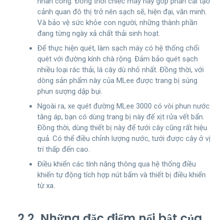
nhân công. Đồng thời chiếc máy này góp phần cải tạo
cảnh quan đô thị trở nên sạch sẽ, hiện đại, văn minh.
Và bảo vệ sức khỏe con người, những thành phần
đang từng ngày xả chất thải sinh hoạt.
Để thực hiện quét, làm sạch máy có hệ thống chổi
quét với đường kính chà rộng. Đảm bảo quét sạch
nhiều loại rác thải, lá cây dù nhỏ nhất. Đồng thời, với
dòng sản phẩm này của MLee được trang bị súng
phun sượng dập bụi.
Ngoài ra, xe quét đường MLee 3000 có vòi phun nước
tăng áp, bạn có dùng trang bị này để xịt rửa vết bẩn.
Đồng thời, dùng thiết bị này để tưới cây cũng rất hiệu
quả. Có thể điều chỉnh lượng nước, tưới được cây ở vị
trí thấp đến cao.
Điều khiển các tính năng thông qua hệ thống điều
khiển tự động tích hợp nút bấm và thiết bị điều khiển
từ xa.
2.2. Những đặc điểm nổi bật của