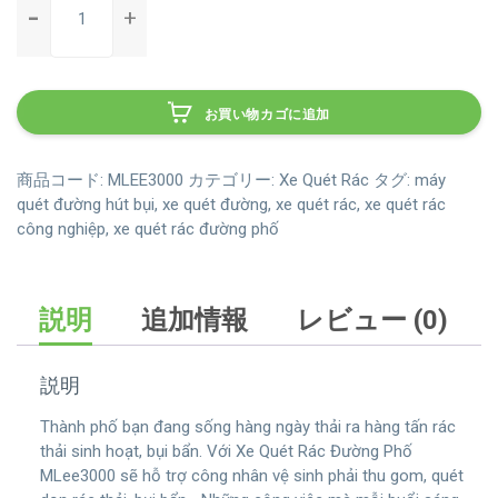
quét
rác
đường
phố
お買い物カゴに追加
MLee3000
có
vòi
商品コード:
MLEE3000
カテゴリー:
Xe Quét Rác
タグ:
máy
phun
quét đường hút bụi
,
xe quét đường
,
xe quét rác
,
xe quét rác
công nghiệp
,
xe quét rác đường phố
sương
dập
bụi
個
説明
追加情報
レビュー (0)
説明
Thành phố bạn đang sống hàng ngày thải ra hàng tấn rác
thải sinh hoạt, bụi bẩn. Với Xe Quét Rác Đường Phố
MLee3000 sẽ hỗ trợ công nhân vệ sinh phải thu gom, quét