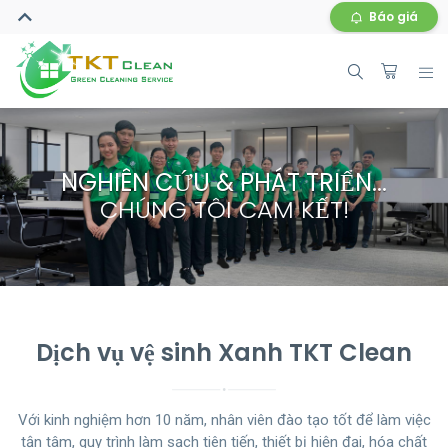
Báo giá
NHANH CHÓNG & LINH HOẠT
NGHIÊN CỨU & PHÁT TRIỂN...
XANH & SẠCH
CHÚNG TÔI CAM KẾT!
CHÚNG TÔI CAM KẾT
CHÚNG TÔI CAM KẾT
Dịch vụ vệ sinh Xanh TKT Clean
Với kinh nghiệm hơn 10 năm, nhân viên đào tạo tốt để làm việc
tận tâm, quy trình làm sạch tiên tiến, thiết bị hiện đại, hóa chất