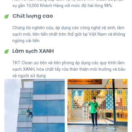
toàn thế giới, điều này giúp chúng tôi luôn có được
vụ gần 10,000 Khách Hàng với mức độ hài lòng 98%.
những giải pháp vệ sinh mới và hiệu quả cao nhất.
Chất lượng cao
Chúng tôi nghiên cứu, áp dụng các công nghệ vệ sinh, làm
sạch mới, tiên tiến nhất trên thế giới tại Việt Nam và không
ngừng cải tiến.
Làm sạch XANH
TKT Clean ưu tiên và tiên phong áp dụng các quy trình làm
sạch XANH, hóa chất tẩy rửa thân thiện môi trường và bảo
vệ người sử dụng.