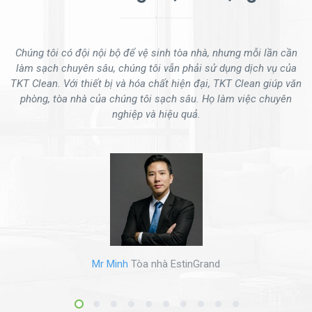
Chúng tôi có đội nội bộ để vệ sinh tòa nhà, nhưng mỗi lần cần
C
àm
làm sạch chuyên sâu, chúng tôi vẫn phải sử dụng dịch vụ của
ẩn
TKT Clean. Với thiết bị và hóa chất hiện đại, TKT Clean giúp văn
a
phòng, tòa nhà của chúng tôi sạch sâu. Họ làm việc chuyên
n
nghiệp và hiệu quả.
Mr Minh
Tòa nhà EstinGrand
1
2
3
4
5
6
7
8
9
10