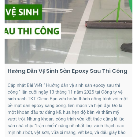
Hướng Dẫn Vệ Sinh Sàn Epoxy Sau Thi Công
Cập nhật Bài Viết “ Hướng dẫn vệ sinh sàn epoxy sau thi
công ” lần cuối ngày 13 tháng 11 năm 2025 tại Công ty vệ
sinh xanh TKT Clean Bạn vừa hoàn thành công trình với một
bề mặt sàn epoxy sáng bóng, liền mạch và hiện đại. Đó là
một khoản đầu tư đáng kể, hứa hẹn độ bền và thẩm mỹ
vượt trội. Nhưng khoan, công trình vừa kết thúc cũng là lúc
sàn nhà chịu “trận chiến” nặng nề nhất: bụi vách thạch cao
mịn như bột, vệt sơn, vữa xi măng, vết keo, và dấu giày bảo