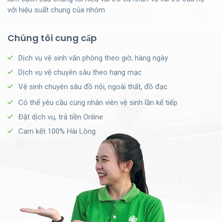
với hiệu suất chung của nhóm
Chúng tôi cung cấp
Dịch vụ vệ sinh văn phòng theo giờ, hàng ngày
Dịch vụ vệ chuyên sâu theo hạng mạc
Vệ sinh chuyên sâu đồ nội, ngoài thất, đồ đạc
Có thể yêu cầu cùng nhân viên vệ sinh lần kế tiếp
Đặt dịch vụ, trả tiền Online
Cam kết 100% Hài Lòng
Cách TKT Clean cung cấp dịch vụ
Trách nhiệm bồi thường
1.
Đối với dịch vụ vệ sinh văn phòng theo giờ, đơn giản bạn chỉ
TKT Clean có đầy đủ bảo hiểm trách nhiệm công
cần đặt lịch và thanh toán Online, chúng tôi sẽ cung cấp dịch vụ
cộng từ 300,000,000 – 2,000,000,000 do đó bạn
cho bạn một cách hoàn hảo.
hoàn toàn yên tâm khi chúng tôi thực hiện dịch vụ
vệ sinh tại văn phòng, tòa nhà của bạn.
Đặt lịch Online
60 giây