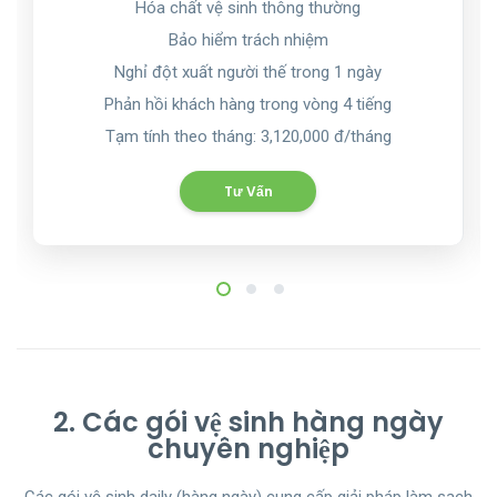
Hóa chất vệ sinh thông thường
Bảo hiểm trách nhiệm
Nghỉ đột xuất người thế trong 1 ngày
Phản hồi khách hàng trong vòng 4 tiếng
Tạm tính theo tháng: 3,120,000 đ/tháng
Tư Vấn
1
2
3
Tiết kiệm
Tiết kiệm
Tiết kiệm
68
77
71
đ
đ
đ
000
000
000
2. Các gói vệ sinh hàng ngày
chuyên nghiệp
một giờ
một giờ
một giờ
Các gói vệ sinh daily (hàng ngày) cung cấp giải pháp làm sạch