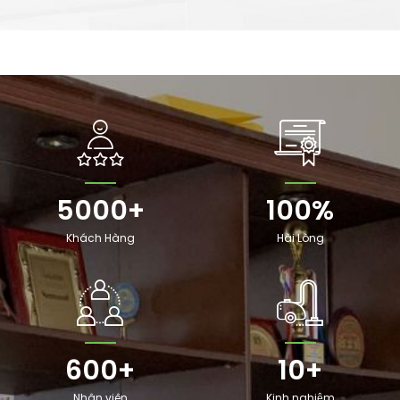
5000
+
100
%
Khách Hàng
Hài Lòng
600
+
10
+
Nhân viên
Kinh nghiệm