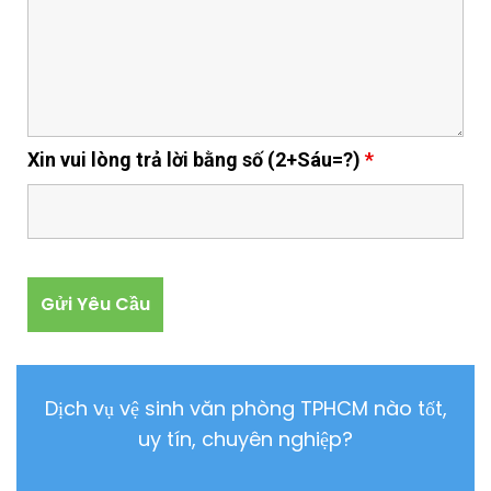
Xin vui lòng trả lời bằng số (2+Sáu=?)
*
Dịch vụ vệ sinh văn phòng TPHCM nào tốt,
uy tín, chuyên nghiệp?