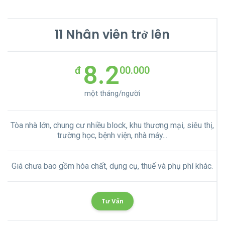
5-10 Nhân viên
8.4
đ
00.000
một tháng/người
hà
Tòa nhà lớn, chung cư nhiều block, khu thương mại, siêu thị,
T
trường học, bệnh viện, nhà kho...
.
Giá chưa bao gồm hóa chất, dụng cụ, thuế và phụ phí khác.
Tư Vấn