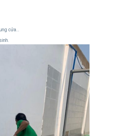
khung cửa…
sinh.