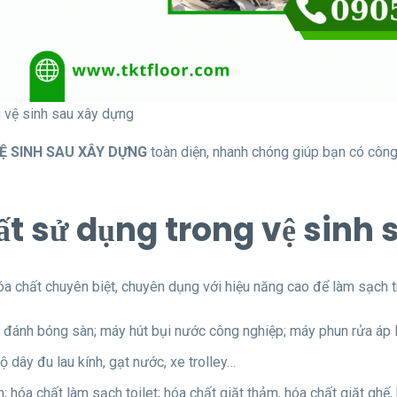
g vệ sinh sau xây dựng
Ệ SINH SAU XÂY DỰNG
toàn diện, nhanh chóng giúp bạn có công
hất sử dụng trong vệ sinh
óa chất chuyên biệt, chuyên dụng với hiệu năng cao để làm sạch t
y đánh bóng sàn; máy hút bụi nước công nghiệp; máy phun rửa áp 
 dây đu lau kính, gạt nước, xe trolley…
; hóa chất làm sạch toilet; hóa chất giặt thảm, hóa chất giặt ghế