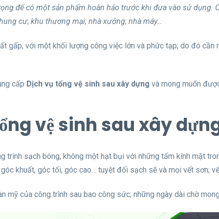
trọng để có một sản phẩm hoàn hảo trước khi đưa vào sử dụng. C
chung cư
;
khu thương mại; nhà xưởng
;
nhà máy…
 rất gấp, với một khối lượng công việc lớn và phức tạp; do đó cần
cung cấp
Dịch vụ tổng vệ sinh sau xây dựng
và mong muốn được hợ
ụ tổng vệ sinh sau xây dựn
g trình sạch bóng, không một hạt bụi với những tấm kính mặt trong
 góc khuất, góc tối, góc cao… tuyệt đối sạch sẽ và mọi vết sơn; vế
àn mỹ của công trình sau bao công sức; những ngày dài chờ mong 