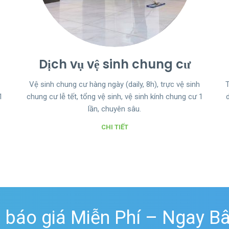
Dịch vụ vệ sinh chung cư
Vệ sinh chung cư hàng ngày (daily, 8h), trực vệ sinh
T
1
chung cư lễ tết, tổng vệ sinh, vệ sinh kính chung cư 1
lần, chuyên sâu.
CHI TIẾT
 báo giá Miễn Phí – Ngay Bâ