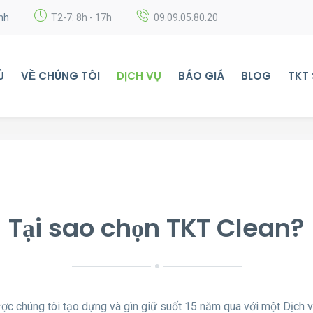
nh
T2-7: 8h - 17h
09.09.05.80.20
Ủ
VỀ CHÚNG TÔI
DỊCH VỤ
BÁO GIÁ
BLOG
TKT
Tại sao chọn TKT Clean?
c chúng tôi tạo dựng và gìn giữ suốt 15 năm qua với một Dịch v