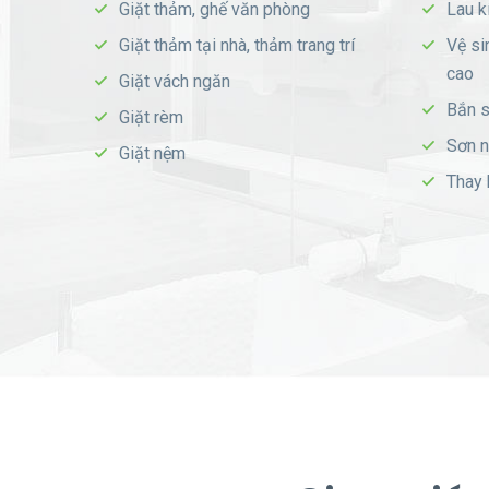
Giặt thảm, ghế văn phòng
Lau k
Giặt thảm tại nhà, thảm trang trí
Vệ si
cao
Giặt vách ngăn
Bắn s
Giặt rèm
Sơn n
Giặt nệm
Thay 