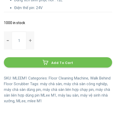
Điện thế pin: 24V
1000 in stock
MÁY
CHÀ
SÀN
LIÊN
HỢP
Add To Cart
DÙNG
PIN
MLEE
SKU:
MLEEM1
Categories:
Floor Cleaning Machine
,
Walk Behind
M1
Floor Scrubber
Tags:
máy chà sàn
,
máy chà sàn công nghiệp
,
máy chà sàn dùng pin
,
máy chà sàn liên hợp chạy pin
,
máy chà
quantity
sàn liên hợp dùng pin MLee M1
,
máy lau sàn
,
máy vệ sinh nhà
xưởng
,
MLee
,
mlee M1