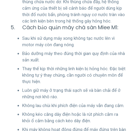
thùng chứa nước dơ. Khi thùng chứa đầy, hệ thống
cảm ứng của thiết bị sẽ cảnh báo để người dùng kịp
thời đổ nước bẩn, phòng tránh nguy cơ nước tràn vào
các linh kiện bên trong hệ thống gây hỏng hóc.
5. Cách bảo quản máy chà sàn Mlee M1:
Sau khi sử dụng máy xong không tạc nước lên vì
motor máy còn đang nóng.
Bảo dưỡng máy theo đúng thời gian quy định của nhà
sản xuất.
Thay thế kịp thời những linh kiện bị hỏng hóc. Đặc biệt
không tự ý thay chúng, cần người có chuyên môn để
thực hiện.
Luôn giữ máy ở trạng thái sạch sẽ và bàn chải để ở
những nơi khô ráo.
Không lau chùi khi phích điện của máy vẫn đang cắm.
Không kéo căng dây điện hoặc là rút phích cắm ra
khỏi ổ cắm bằng cách kéo dây điện.
Khi máy không hoạt động đừng để máy đứng trên bàn