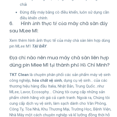
chải
Đừng đẩy máy bằng cò điều khiển, luôn sử dụng cần
điều khiển chính.
6. Hình ảnh thực tế của máy chà sàn đẩy
sau MLee M1:
Xem thêm hình ảnh thực tế của máy chà sàn liên hợp dùng
pin MLee M1
TẠI ĐÂY
.
Địa chỉ nào nên mua máy chà sàn liên hợp
dùng pin Mlee M1 tại thành phố Hồ Chí Minh?
TKT Clean
là chuyên phân phối các sản phẩm máy vệ sinh
công nghiệp,
hóa chất vệ sinh
, dụng cụ vệ sinh… của các
thương hiệu hàng đầu Italia, Nhật Bản, Trung Quốc…như
MLee, Lavor, Ecosophy…. Chúng tôi cung cấp những sản
phẩm chính hãng với giá cả cạnh tranh. Ngoài ra, Chúng tôi
cung cấp dịch vụ vệ sinh, làm sạch dành cho Văn Phòng,
Công Ty, Tòa Nhà, Khu Thương Mại, Trường Học, Bệnh Viện,
Nhà Máy một cách chuyên nghiệp và kĩ lưỡng đồng thời hỗ