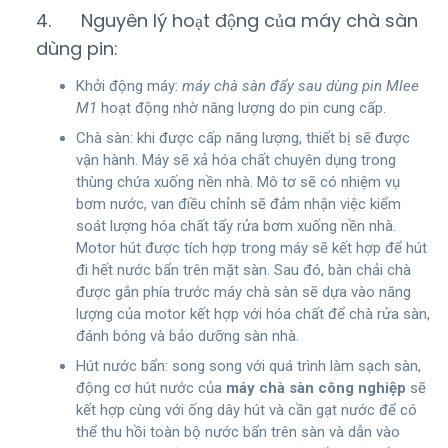
4. Nguyên lý hoạt động của máy chà sàn
dùng pin:
Khởi động máy:
máy chà sàn đẩy sau dùng pin Mlee
M1
hoạt động nhờ năng lượng do pin cung cấp.
Chà sàn: khi được cấp năng lượng, thiết bị sẽ được
vận hành. Máy sẽ xả hóa chất chuyên dụng trong
thùng chứa xuống nền nhà. Mô tơ sẽ có nhiệm vụ
bơm nước, van điều chỉnh sẽ đảm nhận việc kiểm
soát lượng hóa chất tẩy rửa bơm xuống nền nhà.
Motor hút được tích hợp trong máy sẽ kết hợp để hút
đi hết nước bẩn trên mặt sàn. Sau đó, bàn chải chà
được gắn phía trước máy chà sàn sẽ dựa vào năng
lượng của motor kết hợp với hóa chất để chà rửa sàn,
đánh bóng và bảo dưỡng sàn nhà.
Hút nước bẩn: song song với quá trình làm sạch sàn,
động cơ hút nước của
máy chà sàn công nghiệp
sẽ
kết hợp cùng với ống dây hút và cần gạt nước để có
thể thu hồi toàn bộ nước bẩn trên sàn và dẫn vào