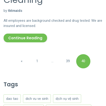
by
tktmaids
All employees are background checked and drug tested. We are
insured and licensed.
Continue Reading
Posts
«
1
…
39
40
pagination
Previous
Tags
dao tao
dich vu ve sinh
dịch vụ vệ sinh