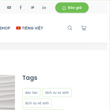
Báo giá
 SHOP
TIẾNG VIỆT
Tags
dao tao
dich vu ve sinh
dịch vụ vệ sinh