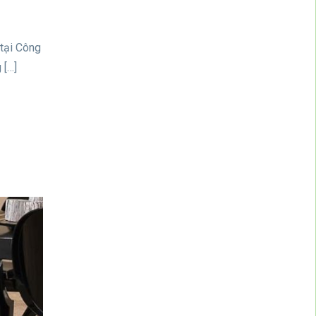
 tại Công
 […]