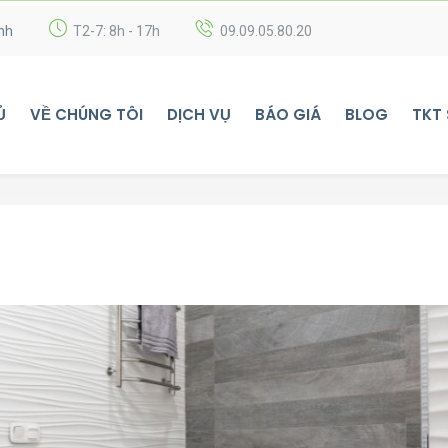
nh
T2-7: 8h - 17h
09.09.05.80.20
Ủ
VỀ CHÚNG TÔI
DỊCH VỤ
BÁO GIÁ
BLOG
TKT