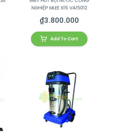
LEE
MÁY HÚT BỤI NƯỚC CÔNG
NGHIỆP MLEE X15 VA15012
₫
3.800.000
Add To Cart