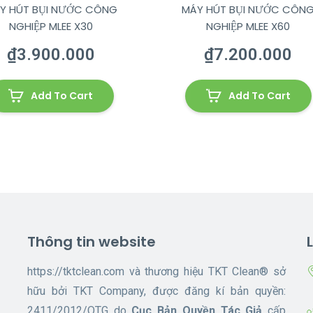
Y HÚT BỤI NƯỚC CÔNG
MÁY HÚT BỤI NƯỚC CÔN
NGHIỆP MLEE X30
NGHIỆP MLEE X60
₫
3.900.000
₫
7.200.000
Add To Cart
Add To Cart
Thông tin website
https://tktclean.com và thương hiệu TKT Clean® sở
hữu bởi TKT Company, được đăng kí bản quyền:
2411/2012/QTG do
Cục Bản Quyền Tác Giả
cấp