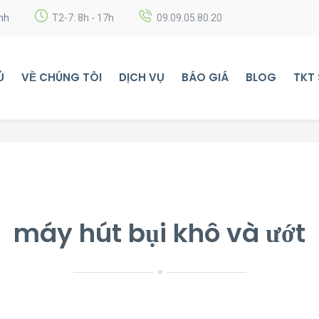
nh
T2-7: 8h - 17h
09.09.05.80.20
Ủ
VỀ CHÚNG TÔI
DỊCH VỤ
BÁO GIÁ
BLOG
TKT
máy hút bụi khô và ướt