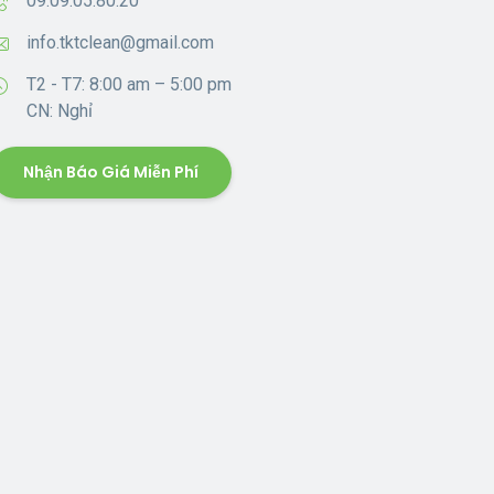
09.09.05.80.20
info.tktclean@gmail.com
T2 - T7: 8:00 am – 5:00 pm
CN: Nghỉ
Nhận Báo Giá Miễn Phí