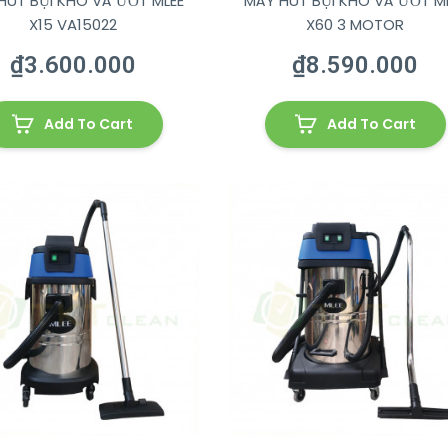
HÚT BỤI KHÔ VÀ ƯỚT MLEE
MÁY HÚT BỤI KHÔ VÀ ƯỚT M
X15 VA15022
X60 3 MOTOR
₫
3.600.000
₫
8.590.000
Add To Cart
Add To Cart