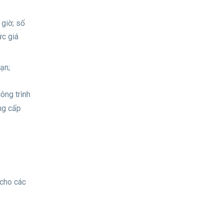
 giờ; số
ức giá
ạn;
ông trình
ng cấp
 cho các