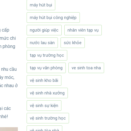
máy hút bụi
máy hút bụi công nghiệp
g cấp
người giúp việc
nhân viên tạp vụ
 mức chi
nước lau sàn
sức khỏe
ăn phòng
tạp vụ trường học
tạp vụ văn phòng
ve sinh toa nha
o nhu cầu
máy móc,
vệ sinh kho bãi
ác nhau ở
vệ sinh nhà xưởng
vệ sinh sự kiện
ại các
nhé!
vệ sinh trường học
vệ sinh tòa nhà