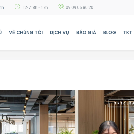
nh
T2-7: 8h - 17h
09.09.05.80.20
Ủ
VỀ CHÚNG TÔI
DỊCH VỤ
BÁO GIÁ
BLOG
TKT