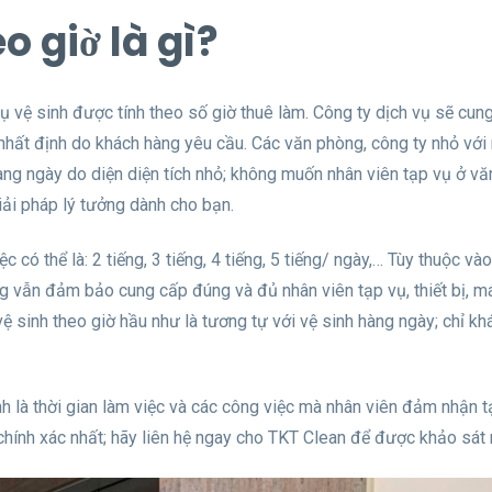
eo giờ là gì?
vụ vệ sinh được tính theo số giờ thuê làm. Công ty dịch vụ sẽ cun
 nhất định do khách hàng yêu cầu. Các văn phòng, công ty nhỏ với
àng ngày do diện diện tích nhỏ; không muốn nhân viên tạp vụ ở v
giải pháp lý tưởng dành cho bạn.
có thể là: 2 tiếng, 3 tiếng, 4 tiếng, 5 tiếng/ ngày,… Tùy thuộc và
ưng vẫn đảm bảo cung cấp đúng và đủ nhân viên tạp vụ, thiết bị, 
ệ sinh theo giờ hầu như là tương tự với vệ sinh hàng ngày; chỉ kh
h là thời gian làm việc và các công việc mà nhân viên đảm nhận t
hính xác nhất; hãy liên hệ ngay cho TKT Clean để được khảo sát 