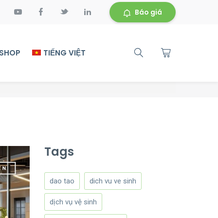
Báo giá
 SHOP
TIẾNG VIỆT
Tags
dao tao
dich vu ve sinh
dịch vụ vệ sinh