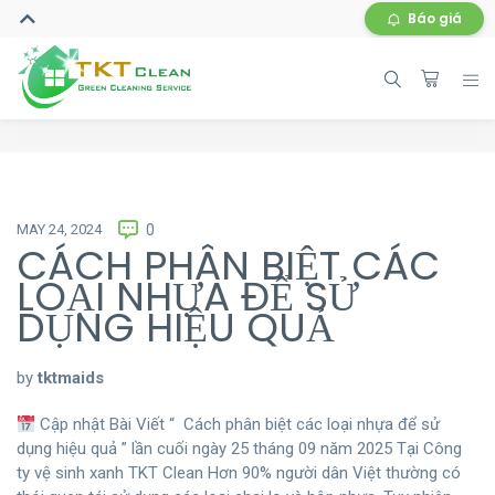
Báo giá
MAY 24, 2024
0
CÁCH PHÂN BIỆT CÁC
LOẠI NHỰA ĐỂ SỬ
DỤNG HIỆU QUẢ
by
tktmaids
Cập nhật Bài Viết “ Cách phân biệt các loại nhựa để sử
dụng hiệu quả ” lần cuối ngày 25 tháng 09 năm 2025 Tại Công
ty vệ sinh xanh TKT Clean Hơn 90% người dân Việt thường có