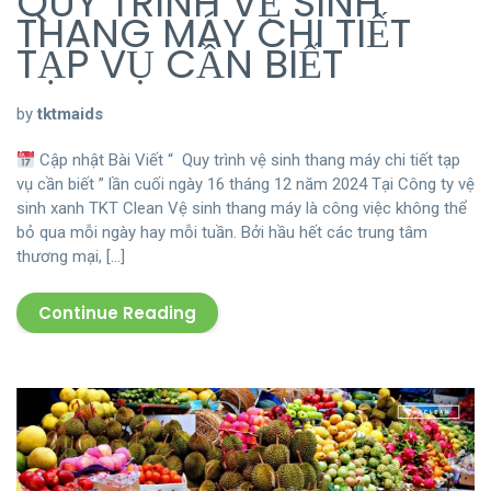
QUY TRÌNH VỆ SINH
THANG MÁY CHI TIẾT
TẠP VỤ CẦN BIẾT
by
tktmaids
Cập nhật Bài Viết “ Quy trình vệ sinh thang máy chi tiết tạp
vụ cần biết ” lần cuối ngày 16 tháng 12 năm 2024 Tại Công ty vệ
sinh xanh TKT Clean Vệ sinh thang máy là công việc không thể
bỏ qua mỗi ngày hay mỗi tuần. Bởi hầu hết các trung tâm
thương mại, […]
Continue Reading