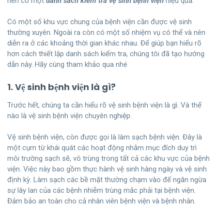
nên có một
danh sách kiểm tra vệ sinh bệnh viện
hiệu quả.
Có một số khu vực chung của bệnh viện cần được vệ sinh
thường xuyên. Ngoài ra còn có một số nhiệm vụ có thể và nên
diễn ra ở các khoảng thời gian khác nhau. Để giúp bạn hiểu rõ
hơn cách thiết lập danh sách kiểm tra, chúng tôi đã tạo hướng
dẫn này. Hãy cùng tham khảo qua nhé
1. Vệ sinh bệnh viện là gì?
Trước hết, chúng ta cần hiểu rõ vệ sinh bệnh viện là gì. Và thế
nào là vệ sinh bệnh viện chuyên nghiệp.
Vệ sinh bệnh viện, còn được gọi là làm sạch bệnh viện. Đây là
một cụm từ khái quát các hoạt động nhằm mục đích duy trì
môi trường sạch sẽ, vô trùng trong tất cả các khu vực của bệnh
viện. Việc này bao gồm thực hành vệ sinh hàng ngày và vệ sinh
định kỳ. Làm sạch các bề mặt thường chạm vào để ngăn ngừa
sự lây lan của các bệnh nhiễm trùng mắc phải tại bệnh viện.
Đảm bảo an toàn cho cả nhân viên bệnh viện và bệnh nhân.