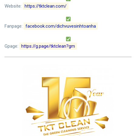
Website:
https://tktclean.com/
Fanpage:
facebook.com/dichvuvesinhtoanha
Gpage:
https://g.page/tktclean?gm