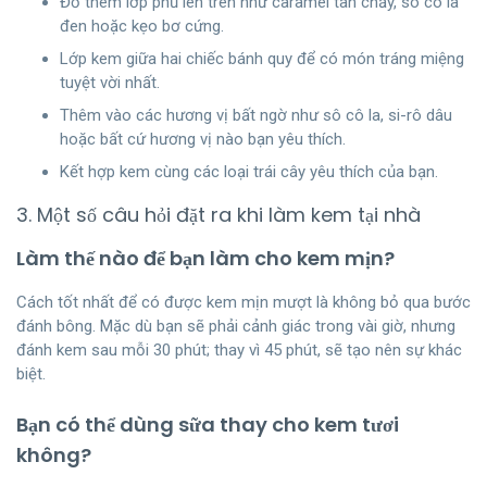
Đổ thêm lớp phủ lên trên như caramel tan chảy, sô cô la
đen hoặc kẹo bơ cứng.
Lớp kem giữa hai chiếc bánh quy để có món tráng miệng
tuyệt vời nhất.
Thêm vào các hương vị bất ngờ như sô cô la, si-rô dâu
hoặc bất cứ hương vị nào bạn yêu thích.
Kết hợp kem cùng các loại trái cây yêu thích của bạn.
3. Một số câu hỏi đặt ra khi làm kem tại nhà
Làm thế nào để bạn làm cho kem mịn?
Cách tốt nhất để có được kem mịn mượt là không bỏ qua bước
đánh bông. Mặc dù bạn sẽ phải cảnh giác trong vài giờ, nhưng
đánh kem sau mỗi 30 phút; thay vì 45 phút, sẽ tạo nên sự khác
biệt.
Bạn có thể dùng sữa thay cho kem tươi
không?