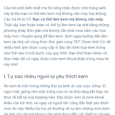
Câu hỏi phổ biến nhất mà tôi từng nhận được trên trang web
này là liệu bạn có thể làm kem mà không cần máy hay không.
Câu trả lời là CÓ.
Bạn có thể làm kem mà không cần máy.
Thật vậy, bạn hoàn toàn có thể tự làm kem tại nhà bằng những
phương pháp đơn giản mà không cần phải mua sắm các loại
máy móc chuyên dụng để làm kem. Xem ngay hướng dẫn làm
kem tại nhà với công thức đơn giản cùng TKT Clean nhé! Có rất
nhiều hình ảnh được cung cấp ở đây để minh họa kem trông
như thế nào ở mỗi bước của quy trình. Bạn nhớ tham khảo và
thực hiện để có ngay được món kem khoái khẩu trong mùa hè
này nhé!
1. Tại sao nhiều người lại yêu thích kem
Ăn kem là một trong những thú vui bình dị của cuộc sống. Vị
ngọt mát, giống như sữa trứng của nó và khả năng kết hợp với
thực tế bất kỳ loại topping nào. Đây được xem là món khoái
khẩu của trẻ nhỏ; và ngay cả người lớn cũng đặc biệt yêu thích
món ăn này. Nhiều ba mẹ sẽ thường sẽ tự làm những món kem
tại nhà cho bé mà không cần phải dùng đến các thiết bị chuyên