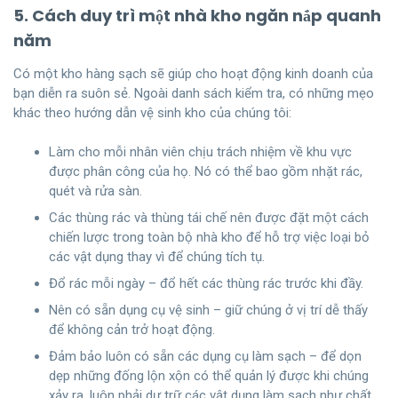
5. Cách duy trì một nhà kho ngăn nắp quanh
năm
Có một kho hàng sạch sẽ giúp cho hoạt động kinh doanh của
bạn diễn ra suôn sẻ. Ngoài danh sách kiểm tra, có những mẹo
khác theo hướng dẫn vệ sinh kho của chúng tôi:
Làm cho mỗi nhân viên chịu trách nhiệm về khu vực
được phân công của họ. Nó có thể bao gồm nhặt rác,
quét và rửa sàn.
Các thùng rác và thùng tái chế nên được đặt một cách
chiến lược trong toàn bộ nhà kho để hỗ trợ việc loại bỏ
các vật dụng thay vì để chúng tích tụ.
Đổ rác mỗi ngày – đổ hết các thùng rác trước khi đầy.
Nên có sẵn dụng cụ vệ sinh – giữ chúng ở vị trí dễ thấy
để không cản trở hoạt động.
Đảm bảo luôn có sẵn các dụng cụ làm sạch – để dọn
dẹp những đống lộn xộn có thể quản lý được khi chúng
xảy ra, luôn phải dự trữ các vật dụng làm sạch như chất