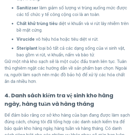
Sanitizser
làm giảm số lượng vi trùng xuống mức được
các tổ chức y tế công cộng coi là an toàn.
Chất khử trùng tiêu
diệt vi khuẩn và vi rút lây nhiễm trên
bề mặt cứng.
Virucide
vô hiệu hóa hoặc tiêu diệt vi rút.
Steriplant
loại bỏ tất cả các dạng sống của vi sinh vật,
bao gồm vi rút, vi khuẩn, nấm và bào tử.
Giữ một nhà kho sạch sẽ là một cuộc đấu tranh liên tục. Tuân
thủ nghiêm ngặt các hướng dẫn về sản phẩm bạn chọn. Ngoài
ra, người làm sạch nên mặc đồ bảo hộ để xử lý các hóa chất
ăn da nhiều hơn.
4. Danh sách kiểm tra vệ sinh kho hàng
ngày, hàng tuần và hàng tháng
Để đảm bảo rằng cơ sở kho hàng của bạn đang được làm sạch
đúng cách, chúng tôi đã tổng hợp các danh sách kiểm tra để
bảo quản kho hàng ngày, hàng tuần và hàng tháng. Có danh
sách riêng biệt cho các nhiệm vụ khác nhau sẽ giúp bạn luôn