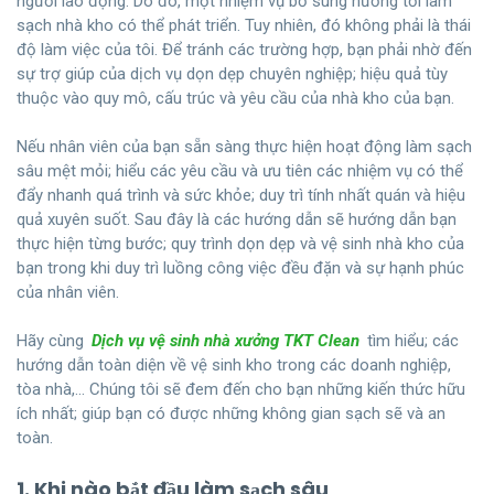
người lao động. Do đó, một nhiệm vụ bổ sung hướng tới làm
sạch nhà kho có thể phát triển. Tuy nhiên, đó không phải là thái
độ làm việc của tôi. Để tránh các trường hợp, bạn phải nhờ đến
sự trợ giúp của dịch vụ dọn dẹp chuyên nghiệp; hiệu quả tùy
thuộc vào quy mô, cấu trúc và yêu cầu của nhà kho của bạn.
Nếu nhân viên của bạn sẵn sàng thực hiện hoạt động làm sạch
sâu mệt mỏi; hiểu các yêu cầu và ưu tiên các nhiệm vụ có thể
đẩy nhanh quá trình và sức khỏe; duy trì tính nhất quán và hiệu
quả xuyên suốt. Sau đây là các hướng dẫn sẽ hướng dẫn bạn
thực hiện từng bước; quy trình dọn dẹp và vệ sinh nhà kho của
bạn trong khi duy trì luồng công việc đều đặn và sự hạnh phúc
của nhân viên.
Hãy cùng
Dịch vụ vệ sinh nhà xưởng TKT Clean
tìm hiểu; các
hướng dẫn toàn diện về vệ sinh kho trong các doanh nghiệp,
tòa nhà,… Chúng tôi sẽ đem đến cho bạn những kiến thức hữu
ích nhất; giúp bạn có được những không gian sạch sẽ và an
toàn.
1. Khi nào bắt đầu làm sạch sâu