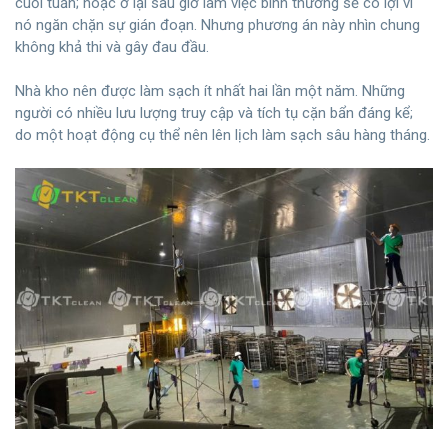
cuối tuần; hoặc ở lại sau giờ làm việc bình thường sẽ có lợi vì
nó ngăn chặn sự gián đoạn. Nhưng phương án này nhìn chung
không khả thi và gây đau đầu.
Nhà kho nên được làm sạch ít nhất hai lần một năm. Những
người có nhiều lưu lượng truy cập và tích tụ cặn bẩn đáng kể;
do một hoạt động cụ thể nên lên lịch làm sạch sâu hàng tháng.