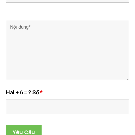
Hai + 6 = ? Số
*