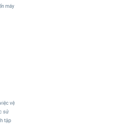
iển máy
việc vệ
c sử
nh tập