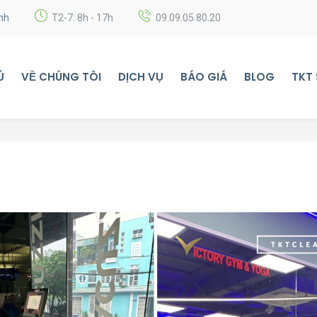
nh
T2-7: 8h - 17h
09.09.05.80.20
Ủ
VỀ CHÚNG TÔI
DỊCH VỤ
BÁO GIÁ
BLOG
TKT