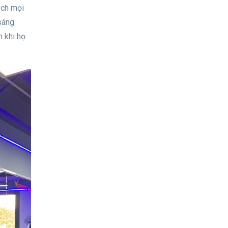
ạch mọi
sáng
m khi họ