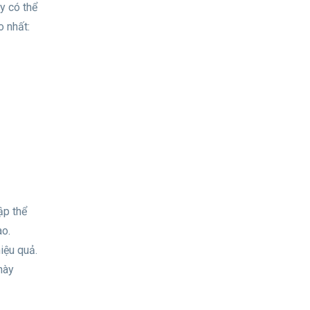
y có thể
o nhất:
ập thể
ao.
iệu quả.
này