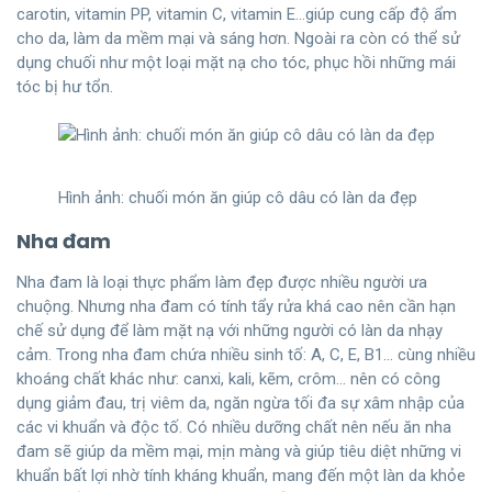
carotin, vitamin PP, vitamin C, vitamin E…giúp cung cấp độ ẩm
cho da, làm da mềm mại và sáng hơn. Ngoài ra còn có thể sử
dụng chuối như một loại mặt nạ cho tóc, phục hồi những mái
tóc bị hư tổn.
Hình ảnh: chuối món ăn giúp cô dâu có làn da đẹp
Nha đam
Nha đam là loại thực phẩm làm đẹp được nhiều người ưa
chuộng. Nhưng nha đam có tính tẩy rửa khá cao nên cần hạn
chế sử dụng để làm mặt nạ với những người có làn da nhạy
cảm. Trong nha đam chứa nhiều sinh tố: A, C, E, B1… cùng nhiều
khoáng chất khác như: canxi, kali, kẽm, crôm… nên có công
dụng giảm đau, trị viêm da, ngăn ngừa tối đa sự xâm nhập của
các vi khuẩn và độc tố. Có nhiều dưỡng chất nên nếu ăn nha
đam sẽ giúp da mềm mại, mịn màng và giúp tiêu diệt những vi
khuẩn bất lợi nhờ tính kháng khuẩn, mang đến một làn da khỏe