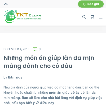
Báo giá
DECEMBER 4, 2013
0
Những món ăn giúp làn da mịn
màng dành cho cô dâu
by
tktmaids
Nếu gia đình của người giúp việc có một nàng dâu, bạn có thể
khuyên hoặc chuẩn bị những
món ăn giúp cô
ấy
có làn da
mịn màng. B
ạn s
ẽ l
àm ch
ủ nh
à h
ài l
òng v
ới d
ịch v
ụ g
iúp vi
ệc
nh
à, n
ếu b
ạn bi
ết
ý v
ề
đi
ều n
ày.