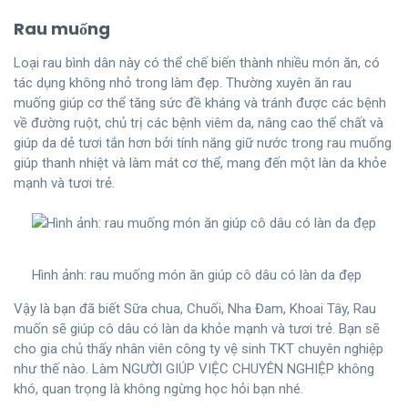
Rau muống
Loại rau bình dân này có thể chế biến thành nhiều món ăn, có
tác dụng không nhỏ trong làm đẹp. Thường xuyên ăn rau
muống giúp cơ thể tăng sức đề kháng và tránh được các bệnh
về đường ruột, chủ trị các bệnh viêm da, nâng cao thể chất và
giúp da dẻ tươi tắn hơn bởi tính năng giữ nước trong rau muống
giúp thanh nhiệt và làm mát cơ thể, mang đến một làn da khỏe
mạnh và tươi trẻ.
Hình ảnh: rau muống món ăn giúp cô dâu có làn da đẹp
Vậy là bạn đã biết Sữa chua, Chuối, Nha Đam, Khoai Tây, Rau
muốn sẽ giúp cô dâu có làn da khỏe mạnh và tươi trẻ. Bạn sẽ
cho gia chủ thấy nhân viên công ty vệ sinh TKT chuyên nghiệp
như thế nào. Làm NGƯỜI GIÚP VIỆC CHUYÊN NGHIỆP không
khó, quan trọng là không ngừng học hỏi bạn nhé.