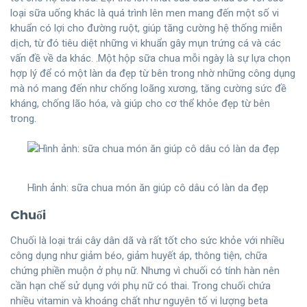
loại sữa uống khác là quá trình lên men mang đến một số vi
khuẩn có lợi cho đường ruột, giúp tăng cường hệ thống miễn
dịch, từ đó tiêu diệt những vi khuẩn gây mụn trứng cá và các
vấn đề về da khác. .Một hộp sữa chua mỗi ngày là sự lựa chọn
hợp lý để có một làn da đẹp từ bên trong nhờ những công dụng
mà nó mang đến như chống loãng xương, tăng cường sức đề
kháng, chống lão hóa, và giúp cho cơ thể khỏe đẹp từ bên
trong.
Hình ảnh: sữa chua món ăn giúp cô dâu có làn da đẹp
Chuối
Chuối là loại trái cây dân dã và rất tốt cho sức khỏe với nhiều
công dụng như giảm béo, giảm huyết áp, thông tiện, chữa
chứng phiền muộn ở phụ nữ. Nhưng vì chuối có tính hàn nên
cần hạn chế sử dụng với phụ nữ có thai. Trong chuối chứa
nhiều vitamin và khoáng chất như nguyên tố vi lượng beta