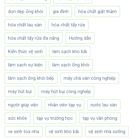
dọn dẹp ống khói
gia đình
hóa chất giặt thảm
hóa chất lau sàn
hóa chất tẩy rửa
hóa chất tẩy rửa đa năng
Hướng dẫn
Kiến thức vệ sinh
làm sạch kho bãi
làm sạch sự kiện
làm sạch ống khói
làm sạch ống khói bếp
máy chà sàn công nghiệp
máy hút bụi
máy hút bụi công nghiệp
người giúp việc
nhân viên tạp vụ
nước lau sàn
sức khỏe
tạp vụ trường học
tạp vụ văn phòng
ve sinh toa nha
vệ sinh kho bãi
vệ sinh nhà xưởng