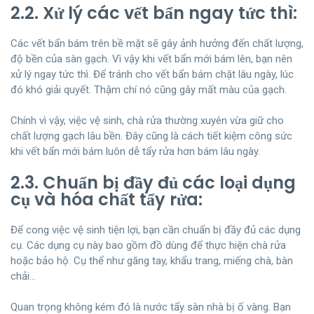
2.2. Xử lý các vết bẩn ngay tức thì:
Các vết bẩn bám trên bề mặt sẽ gây ảnh hưởng đến chất lượng,
độ bền của sàn gạch. Vì vậy khi vết bẩn mới bám lên, bạn nên
xử lý ngay tức thì. Để tránh cho vết bẩn bám chặt lâu ngày, lúc
đó khó giải quyết. Thậm chí nó cũng gây mất màu của gạch.
Chính vì vậy, việc vệ sinh, chà rửa thường xuyên vừa giữ cho
chất lượng gạch lâu bền. Đây cũng là cách tiết kiệm công sức
khi vết bẩn mới bám luôn dễ tẩy rửa hơn bám lâu ngày.
2.3. Chuẩn bị đầy đủ các loại dụng
cụ và hóa chất tẩy rửa:
Để cong việc vệ sinh tiện lợi, bạn cần chuẩn bị đầy đủ các dụng
cụ. Các dụng cụ này bao gồm đồ dùng để thực hiện chà rửa
hoặc bảo hộ. Cụ thể như găng tay, khẩu trang, miếng chà, bàn
chải…
Quan trọng không kém đó là nước tẩy sàn nhà bị ố vàng. Bạn