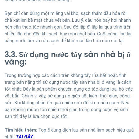
Bạn chỉ cần dùng một miếng vải khô, sạch thấm dầu hỏa rồi
chà xát lên bề mặt chứa vết bẩn. Lưu ý, dầu hỏa bay hơi nhanh
nên cần thao tác nhanh gọn. Sau đó lặp đi lặp lại quá trình trên
nhiều lần cho đến khi sạch bay mọi chất bẩn. Cuối cùng, lau lại
bằng nước ấm và rửa sạch để khử mùi dầu hỏa còn sót lại.
3.3. Sử dụng nước tẩy sàn nhà bị ố
vàng:
Trong trường hợp các cách trên không tẩy rửa hết hoặc tình
trạng bẩn nặng thì sử dụng nước tẩy sàn nhà bị ố vàng là cách
tốt nhất. Đây là sản phẩm chuyên dụng có tác dụng loại bỏ các
vết bẩn. Chính vì vậy, sử dụng nó giúp tiết kiệm thời gian, công
sức. Khi không phải tốn quá nhiều sức để kì cọ nền gạch. Nếu
bạn không muốn tốn nhiều thời gian trong công cuộc vệ sinh
sàn thì đây là lựa chọn cực tốt.
Tìm hiểu thêm:
Top 5 dung dịch lau sàn nhà làm sạch hiệu quả
nhất
TẠI ĐÂY
.