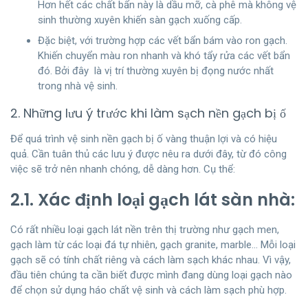
Hơn hết các chất bẩn này là dầu mỡ, cà phê mà không vệ
sinh thường xuyên khiến sàn gạch xuống cấp.
Đặc biệt, với trường hợp các vết bẩn bám vào ron gạch.
Khiến chuyển màu ron nhanh và khó tẩy rửa các vết bẩn
đó. Bởi đây là vị trí thường xuyên bị đọng nước nhất
trong nhà vệ sinh.
2. Những lưu ý trước khi làm sạch nền gạch bị ố
Để quá trình vệ sinh nền gạch bị ố vàng thuận lợi và có hiệu
quả. Cần tuân thủ các lưu ý được nêu ra dưới đây, từ đó công
việc sẽ trở nên nhanh chóng, dễ dàng hơn. Cụ thể:
2.1. Xác định loại gạch lát sàn nhà:
Có rất nhiều loại gạch lát nền trên thị trường như gạch men,
gạch làm từ các loại đá tự nhiên, gạch granite, marble… Mỗi loại
gạch sẽ có tính chất riêng và cách làm sạch khác nhau. Vì vậy,
đầu tiên chúng ta cần biết được mình đang dùng loại gạch nào
để chọn sử dụng háo chất vệ sinh và cách làm sạch phù hợp.