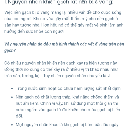
1. Nguyên nhân khiến gạch lát nền bị ố vàng:
Việc nền gạch bị ố vàng mang lại nhiều vấn đề cho cuộc sống
của con người. Khi nó vừa gây mất thẩm mỹ cho nền gạch ở
sàn hay tường nhà. Hơn hết, nó có thể gây mất vệ sinh làm ảnh
hưởng đến sức khỏe con người.
Vậy nguyên nhân do đâu mà hình thành các vết ố vàng trên nền
gạch?
Có nhiều nguyên nhân khiến nền gạch xảy ra hiện tượng này.
Đồng thời nó cũng có thể xảy ra ở nhiều vị trí khác nhau như
trên sàn, tường, kệ… Tuy nhiên nguyên nhân chủ yếu là vì:
Trong nước sinh hoạt có chứa hàm lượng sắt nhất định.
Nền gạch có chất lượng thấp, khả năng chống thấm và
hút ẩm kém. Chính vì vậy, khi sử dụng một thời gian thì
nước ngấm vào gạch từ đó khiến cho màu gạch bị biến
đổi.
Một nguyên nhân khác là khi gạch bị bám bẩn lâu ngày.