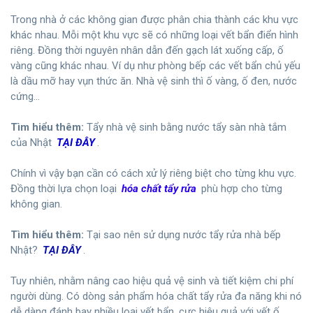
Trong nhà ở các không gian được phân chia thành các khu vực
khác nhau. Mỗi một khu vực sẽ có những loại vết bẩn điển hình
riêng. Đồng thời nguyên nhân dẫn đến gạch lát xuống cấp, ố
vàng cũng khác nhau. Ví dụ như phòng bếp các vết bẩn chủ yếu
là dầu mỡ hay vụn thức ăn. Nhà vệ sinh thì ố vàng, ố đen, nước
cứng…
Tìm hiểu thêm:
Tẩy nhà vệ sinh bằng nước tẩy sàn nhà tắm
của Nhật
TẠI ĐÂY
.
Chính vì vậy bạn cần có cách xử lý riêng biệt cho từng khu vực.
Đồng thời lựa chọn loại
hóa chất tẩy rửa
phù hợp cho từng
không gian.
Tìm hiểu thêm:
Tại sao nên sử dụng nước tẩy rửa nhà bếp
Nhật?
TẠI ĐÂY
.
Tuy nhiên, nhằm nâng cao hiệu quả vệ sinh và tiết kiệm chi phí
người dùng. Có dòng sản phẩm hóa chất tẩy rửa đa năng khi nó
dễ dàng đánh bay nhiều loại vết bẩn, cực hiệu quả với vết ố