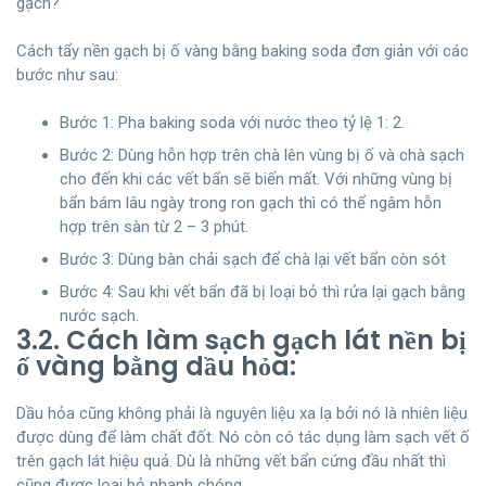
gạch?
Cách tẩy nền gạch bị ố vàng bằng baking soda đơn giản với các
bước như sau:
Bước 1: Pha baking soda với nước theo tỷ lệ 1: 2.
Bước 2: Dùng hỗn hợp trên chà lên vùng bị ố và chà sạch
cho đến khi các vết bẩn sẽ biến mất. Với những vùng bị
bẩn bám lâu ngày trong ron gạch thì có thể ngâm hỗn
hợp trên sàn từ 2 – 3 phút.
Bước 3: Dùng bàn chải sạch để chà lại vết bẩn còn sót
Bước 4: Sau khi vết bẩn đã bị loại bỏ thì rửa lại gạch bằng
nước sạch.
3.2. Cách làm sạch gạch lát nền bị
ố vàng bằng dầu hỏa:
Dầu hỏa cũng không phải là nguyên liệu xa lạ bởi nó là nhiên liệu
được dùng để làm chất đốt. Nó còn có tác dụng làm sạch vết ố
trên gạch lát hiệu quả. Dù là những vết bẩn cứng đầu nhất thì
cũng được loại bỏ nhanh chóng.