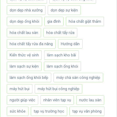
dọn dẹp nhà xưởng
dọn dẹp sự kiện
dọn dẹp ống khói
gia đình
hóa chất giặt thảm
hóa chất lau sàn
hóa chất tẩy rửa
hóa chất tẩy rửa đa năng
Hướng dẫn
Kiến thức vệ sinh
làm sạch kho bãi
làm sạch sự kiện
làm sạch ống khói
làm sạch ống khói bếp
máy chà sàn công nghiệp
máy hút bụi
máy hút bụi công nghiệp
người giúp việc
nhân viên tạp vụ
nước lau sàn
sức khỏe
tạp vụ trường học
tạp vụ văn phòng