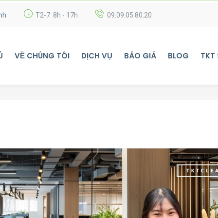
nh
T2-7: 8h - 17h
09.09.05.80.20
Ủ
VỀ CHÚNG TÔI
DỊCH VỤ
BÁO GIÁ
BLOG
TKT