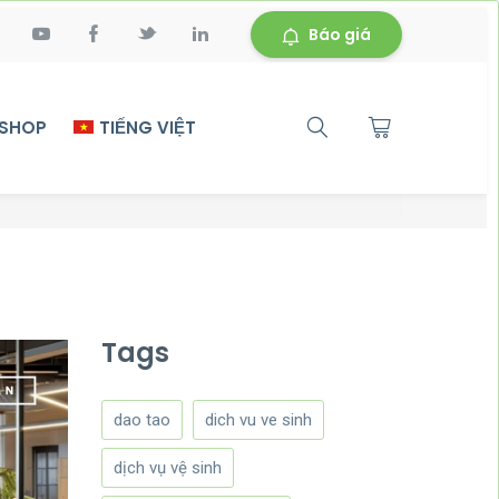
Báo giá
 SHOP
TIẾNG VIỆT
Tags
dao tao
dich vu ve sinh
dịch vụ vệ sinh