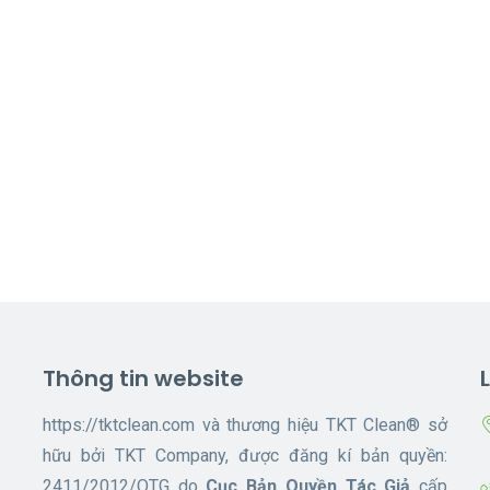
Thông tin website
https://tktclean.com và thương hiệu TKT Clean® sở
hữu bởi TKT Company, được đăng kí bản quyền:
2411/2012/QTG do
Cục Bản Quyền Tác Giả
cấp