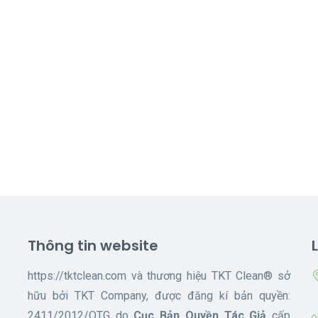
Thông tin website
https://tktclean.com và thương hiệu TKT Clean® sở
hữu bởi TKT Company, được đăng kí bản quyền:
2411/2012/QTG do
Cục Bản Quyền Tác Giả
cấp