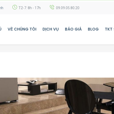
nh
T2-7: 8h - 17h
09.09.05.80.20
Ủ
VỀ CHÚNG TÔI
DỊCH VỤ
BÁO GIÁ
BLOG
TKT