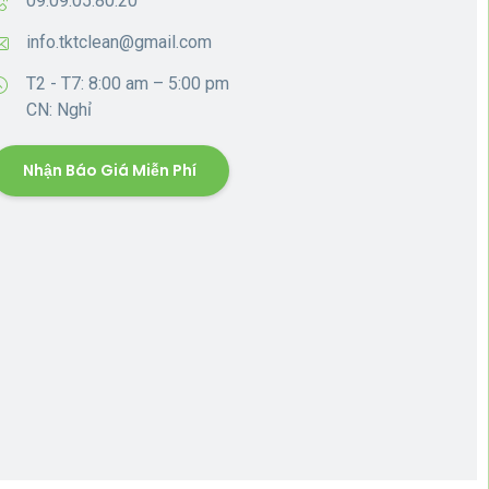
09.09.05.80.20
info.tktclean@gmail.com
T2 - T7: 8:00 am – 5:00 pm
CN: Nghỉ
Nhận Báo Giá Miễn Phí