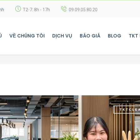
nh
T2-7: 8h - 17h
09.09.05.80.20
Ủ
VỀ CHÚNG TÔI
DỊCH VỤ
BÁO GIÁ
BLOG
TKT