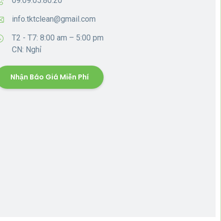
09.09.05.80.20
info.tktclean@gmail.com
T2 - T7: 8:00 am – 5:00 pm
CN: Nghỉ
Nhận Báo Giá Miễn Phí