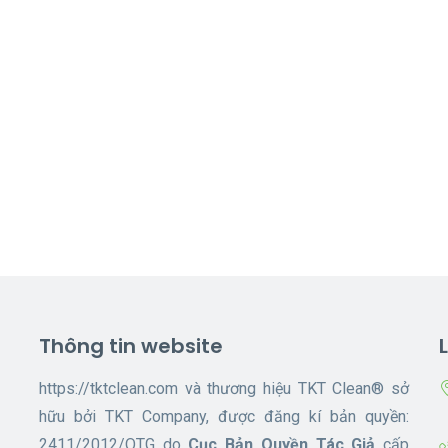
Thông tin website
https://tktclean.com và thương hiệu TKT Clean® sở
hữu bởi TKT Company, được đăng kí bản quyền:
2411/2012/QTG do
Cục Bản Quyền Tác Giả
cấp