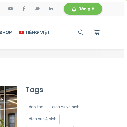
Báo giá
 SHOP
TIẾNG VIỆT
Tags
dao tao
dich vu ve sinh
dịch vụ vệ sinh