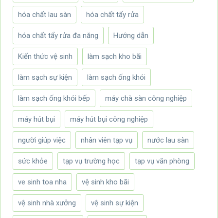
hóa chất lau sàn
hóa chất tẩy rửa
hóa chất tẩy rửa đa năng
Hướng dẫn
Kiến thức vệ sinh
làm sạch kho bãi
làm sạch sự kiện
làm sạch ống khói
làm sạch ống khói bếp
máy chà sàn công nghiệp
máy hút bụi
máy hút bụi công nghiệp
người giúp việc
nhân viên tạp vụ
nước lau sàn
sức khỏe
tạp vụ trường học
tạp vụ văn phòng
ve sinh toa nha
vệ sinh kho bãi
vệ sinh nhà xưởng
vệ sinh sự kiện