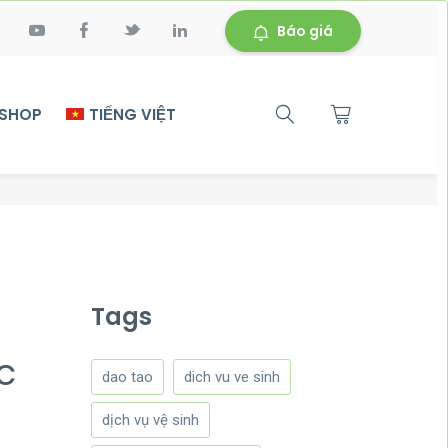
Báo giá
 SHOP
TIẾNG VIỆT
Tags
c
dao tao
dich vu ve sinh
dịch vụ vệ sinh