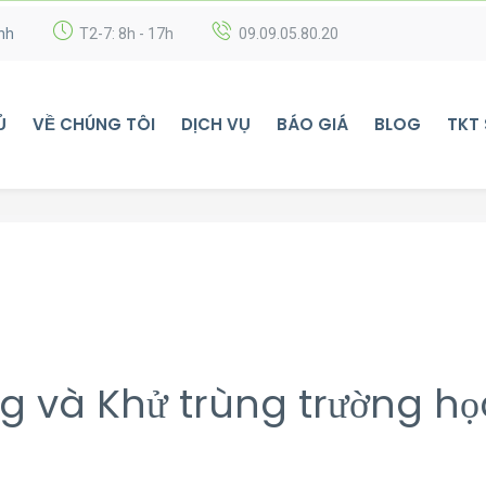
nh
T2-7: 8h - 17h
09.09.05.80.20
Ủ
VỀ CHÚNG TÔI
DỊCH VỤ
BÁO GIÁ
BLOG
TKT
g và Khử trùng trường họ