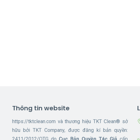
Thông tin website
https://tktclean.com và thương hiệu TKT Clean® sở
hữu bởi TKT Company, được đăng kí bản quyền:
2411/2012/QTG do
Cục Bản Quyền Tác Giả
cấp