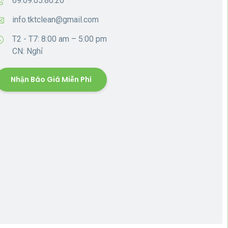
09.09.05.80.20
info.tktclean@gmail.com
T2 - T7: 8:00 am – 5:00 pm
CN: Nghỉ
Nhận Báo Giá Miễn Phí