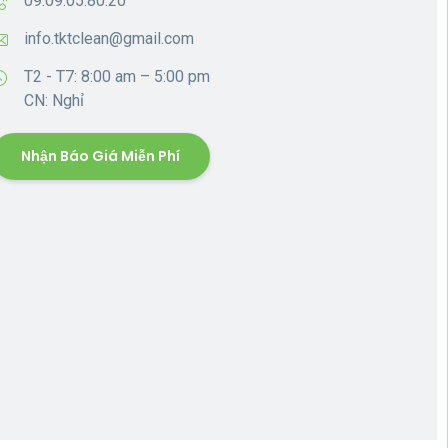
09.09.05.80.20
info.tktclean@gmail.com
T2 - T7: 8:00 am – 5:00 pm
CN: Nghỉ
Nhận Báo Giá Miễn Phí