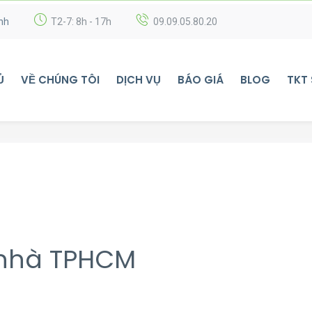
nh
T2-7: 8h - 17h
09.09.05.80.20
Ủ
VỀ CHÚNG TÔI
DỊCH VỤ
BÁO GIÁ
BLOG
TKT
c nhà TPHCM