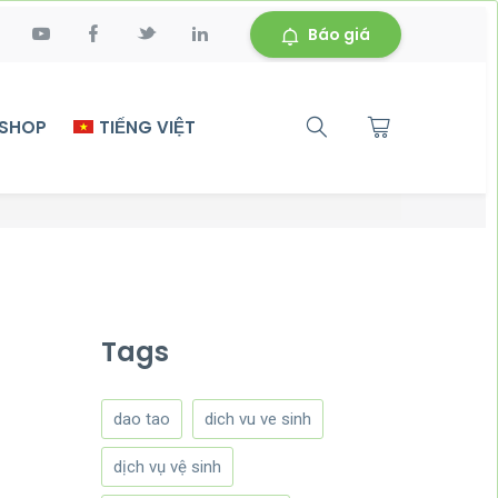
Báo giá
 SHOP
TIẾNG VIỆT
Tags
dao tao
dich vu ve sinh
dịch vụ vệ sinh