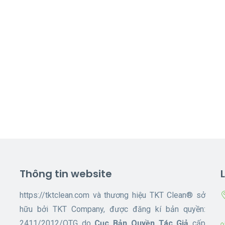
Thông tin website
https://tktclean.com và thương hiệu TKT Clean® sở
hữu bởi TKT Company, được đăng kí bản quyền:
2411/2012/QTG do
Cục Bản Quyền Tác Giả
cấp