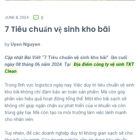
JUNE 8, 2024
0
7 Tiêu chuẩn vệ sinh kho bãi
by
Uyen Nguyen
Cập nhật Bài Viết “
7 Tiêu chuẩn vệ sinh kho bãi”
lần cuối
ngày 08 tháng 0
6
năm 2024. Tại
Địa điểm công ty vệ sinh TKT
Clean
Trong lĩnh vực logistics ngày nay. Việc duy trì tiêu chuẩn vệ sinh
kho bãi không chỉ đảm bảo an toàn sản phẩm. Mà còn góp
phần vào hiệu quả hoạt động tổng thể. Một kho bãi sạch sẽ
không chỉ giúp ngăn chặn sự phát triển của vi khuẩn và côn
trùng gây hại. Mà còn tạo ra môi trường làm việc lành mạnh
cho nhân viên.
Tuy nhiên, để các doanh nghiệp duy trì không gian sạch sẽ cho
kho bãi của mình. Các doanh nghiệp cần áp dụng tiêu chuẩn.