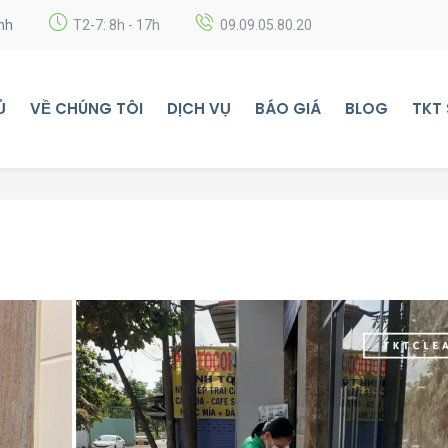
nh
T2-7: 8h - 17h
09.09.05.80.20
Ủ
VỀ CHÚNG TÔI
DỊCH VỤ
BÁO GIÁ
BLOG
TKT