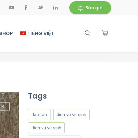
Báo giá
 SHOP
TIẾNG VIỆT
Tags
dao tao
dich vu ve sinh
dịch vụ vệ sinh