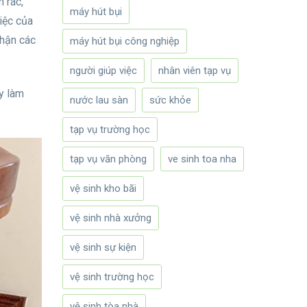
 rác,
máy hút bụi
iệc của
nhận các
máy hút bụi công nghiệp
người giúp việc
nhân viên tạp vụ
ày làm
nước lau sàn
sức khỏe
tạp vụ trường học
tạp vụ văn phòng
ve sinh toa nha
vệ sinh kho bãi
vệ sinh nhà xưởng
vệ sinh sự kiện
vệ sinh trường học
vệ sinh tòa nhà