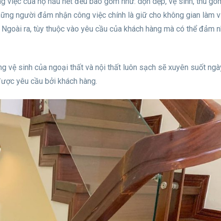
ng việc của họ hầu hết đều bao gồm như: dọn dẹp, vệ sinh, thu gom
những người đảm nhận công việc chính là giữ cho không gian làm v
. Ngoài ra, tùy thuộc vào yêu cầu của khách hàng mà có thể đảm 
ạng vệ sinh của ngoại thất và nội thất luôn sạch sẽ xuyên suốt ng
 được yêu cầu bởi khách hàng.