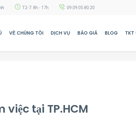
nh
T2-7: 8h - 17h
09.09.05.80.20
Ủ
VỀ CHÚNG TÔI
DỊCH VỤ
BÁO GIÁ
BLOG
TKT
m việc tại TP.HCM