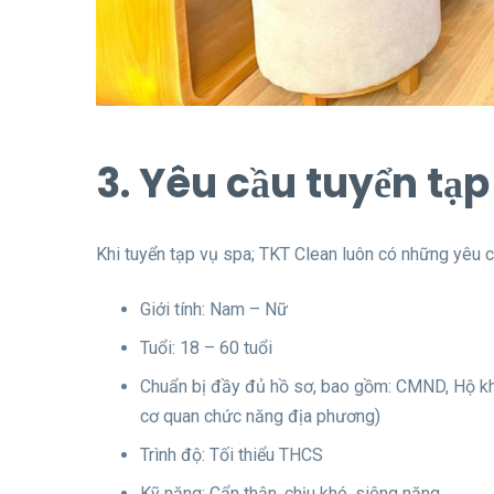
3. Yêu cầu tuyển tạ
Khi tuyển tạp vụ spa; TKT Clean luôn có những yêu 
Giới tính: Nam – Nữ
Tuổi: 18 – 60 tuổi
Chuẩn bị đầy đủ hồ sơ, bao gồm: CMND, Hộ khẩu
cơ quan chức năng địa phương)
Trình độ: Tối thiểu THCS
Kỹ năng: Cẩn thận, chịu khó, siêng năng