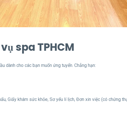
p vụ spa TPHCM
cầu dành cho các bạn muốn ứng tuyển. Chẳng hạn:
, Giấy khám sức khỏe, Sơ yếu lí lịch, Đơn xin việc (có chứng th