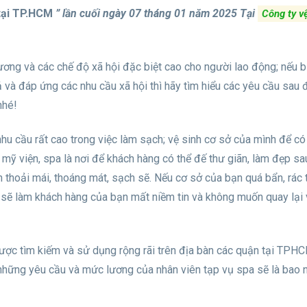
 tại TP.HCM
” lần cuối ngày 07 tháng 01 năm 2025
Tại
Công ty v
ơng và các chế độ xã hội đặc biệt cao cho người lao động; nếu 
ả và đáp ứng các nhu cầu xã hội thì hãy tìm hiểu các yêu cầu sau 
nhé!
nhu cầu rất cao trong việc làm sạch; vệ sinh cơ sở của mình để có
m mỹ viện, spa là nơi để khách hàng có thể đế thư giãn, làm đẹp s
 thoải mái, thoáng mát, sạch sẽ. Nếu cơ sở của bạn quá bẩn, rác 
 sẽ làm khách hàng của bạn mất niềm tin và không muốn quay lại 
ợc tìm kiếm và sử dụng rộng rãi trên địa bàn các quận tại TPH
 những yêu cầu và mức lương của nhân viên tạp vụ spa sẽ là bao 