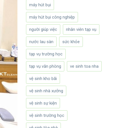
máy hút bụi
máy hút bụi công nghiệp
người giúp việc
nhân viên tạp vụ
nước lau sàn
sức khỏe
tạp vụ trường học
tạp vụ văn phòng
ve sinh toa nha
vệ sinh kho bãi
vệ sinh nhà xưởng
vệ sinh sự kiện
vệ sinh trường học
vệ sinh tòa nhà