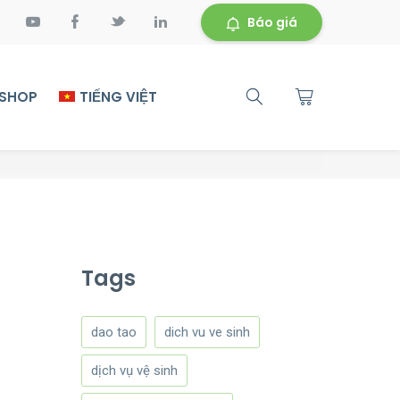
Báo giá
 SHOP
TIẾNG VIỆT
Tags
dao tao
dich vu ve sinh
dịch vụ vệ sinh