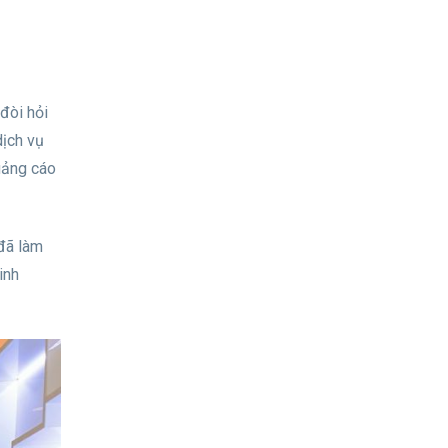
đòi hỏi
dịch vụ
quảng cáo
 đã làm
inh