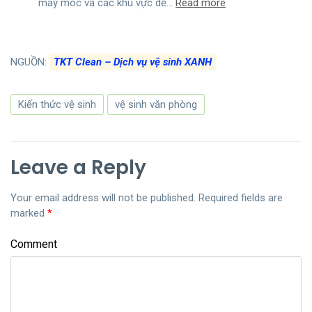
:
máy móc và các khu vực dễ…
Read more
Vệ
Sinh
Trần
NGUỒN:
TKT Clean – Dịch vụ vệ sinh XANH
Nhà
Kho
Bãi
Kiến thức vệ sinh
vệ sinh văn phòng
Leave a Reply
Your email address will not be published.
Required fields are
marked
*
Comment