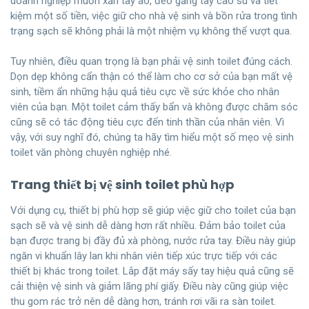
doanh nghiệp muốn xắn tay áo, đeo găng tay cao su và tiết
kiệm một số tiền, việc giữ cho nhà vệ sinh và bồn rửa trong tình
trạng sạch sẽ không phải là một nhiệm vụ không thể vượt qua.
Tuy nhiên, điều quan trọng là bạn phải vệ sinh toilet đúng cách.
Dọn dẹp không cẩn thận có thể làm cho cơ sở của bạn mất vệ
sinh, tiềm ẩn những hậu quả tiêu cực về sức khỏe cho nhân
viên của bạn. Một toilet cảm thấy bẩn và không được chăm sóc
cũng sẽ có tác động tiêu cực đến tinh thần của nhân viên. Vì
vậy, với suy nghĩ đó, chúng ta hãy tìm hiểu một số mẹo vệ sinh
toilet văn phòng chuyên nghiệp nhé.
Trang thiết bị vệ sinh toilet phù hợp
Với dụng cụ, thiết bị phù hợp sẽ giúp việc giữ cho toilet của bạn
sạch sẽ và vệ sinh dễ dàng hơn rất nhiều. Đảm bảo toilet của
bạn được trang bị đầy đủ xà phòng, nước rửa tay. Điều này giúp
ngăn vi khuẩn lây lan khi nhân viên tiếp xúc trực tiếp với các
thiết bị khác trong toilet. Lắp đặt máy sấy tay hiệu quả cũng sẽ
cải thiện vệ sinh và giảm lãng phí giấy. Điều này cũng giúp việc
thu gom rác trở nên dễ dàng hơn, tránh rơi vãi ra sàn toilet.