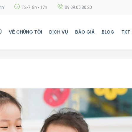
nh
T2-7: 8h - 17h
09.09.05.80.20
Ủ
VỀ CHÚNG TÔI
DỊCH VỤ
BÁO GIÁ
BLOG
TKT