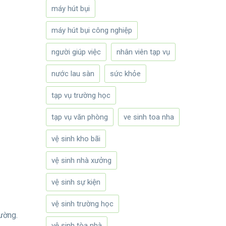
máy hút bụi
máy hút bụi công nghiệp
người giúp việc
nhân viên tạp vụ
nước lau sàn
sức khỏe
tạp vụ trường học
tạp vụ văn phòng
ve sinh toa nha
vệ sinh kho bãi
vệ sinh nhà xưởng
vệ sinh sự kiện
vệ sinh trường học
ường.
vệ sinh tòa nhà