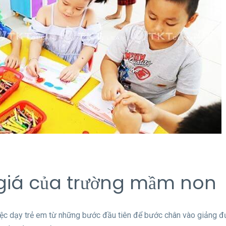
 giá của trường mầm non
iệc dạy trẻ em từ những bước đầu tiên để bước chân vào giảng đ