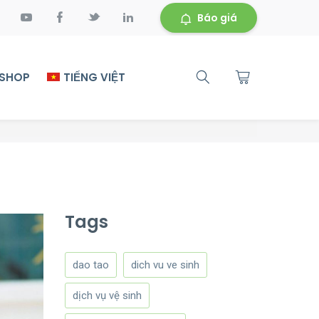
Báo giá
 SHOP
TIẾNG VIỆT
Tags
dao tao
dich vu ve sinh
dịch vụ vệ sinh