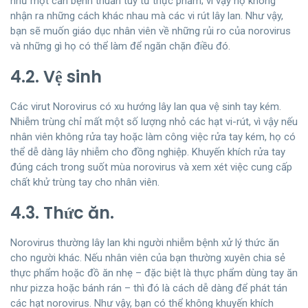
như một căn bệnh thuần túy từ thực phẩm; vì vậy họ không
nhận ra những cách khác nhau mà các vi rút lây lan. Như vậy,
bạn sẽ muốn giáo dục nhân viên về những rủi ro của norovirus
và những gì họ có thể làm để ngăn chặn điều đó.
4.2. Vệ sinh
Các virut Norovirus có xu hướng lây lan qua vệ sinh tay kém.
Nhiễm trùng chỉ mất một số lượng nhỏ các hạt vi-rút, vì vậy nếu
nhân viên không rửa tay hoặc làm công việc rửa tay kém, họ có
thể dễ dàng lây nhiễm cho đồng nghiệp. Khuyến khích rửa tay
đúng cách trong suốt mùa norovirus và xem xét việc cung cấp
chất khử trùng tay cho nhân viên.
4.3. Thức ăn.
Norovirus thường lây lan khi người nhiễm bệnh xử lý thức ăn
cho người khác. Nếu nhân viên của bạn thường xuyên chia sẻ
thực phẩm hoặc đồ ăn nhẹ – đặc biệt là thực phẩm dùng tay ăn
như pizza hoặc bánh rán – thì đó là cách dễ dàng để phát tán
các hạt norovirus. Như vậy, bạn có thể không khuyến khích