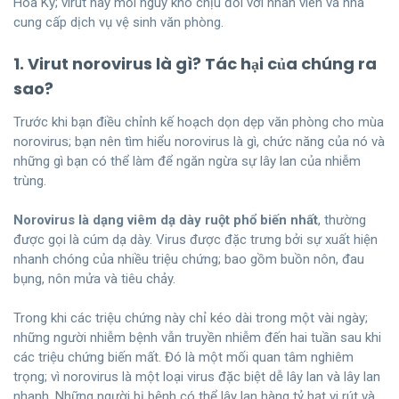
Hoa Kỳ; virut này mối nguy khó chịu đối với nhân viên và nhà
cung cấp dịch vụ vệ sinh văn phòng.
1. Virut norovirus là gì? Tác hại của chúng ra
sao?
Trước khi bạn điều chỉnh kế hoạch dọn dẹp văn phòng cho mùa
norovirus; bạn nên tìm hiểu norovirus là gì, chức năng của nó và
những gì bạn có thể làm để ngăn ngừa sự lây lan của nhiễm
trùng.
Norovirus là dạng viêm dạ dày ruột phổ biến nhất
, thường
được gọi là cúm dạ dày. Virus được đặc trưng bởi sự xuất hiện
nhanh chóng của nhiều triệu chứng; bao gồm buồn nôn, đau
bụng, nôn mửa và tiêu chảy.
Trong khi các triệu chứng này chỉ kéo dài trong một vài ngày;
những người nhiễm bệnh vẫn truyền nhiễm đến hai tuần sau khi
các triệu chứng biến mất. Đó là một mối quan tâm nghiêm
trọng; vì norovirus là một loại virus đặc biệt dễ lây lan và lây lan
nhanh. Những người bị bệnh có thể lây lan hàng tỷ hạt vi rút và