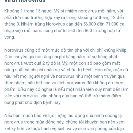
Khoảng 1 trong 15 người Mỹ bị nhiễm norovirus mỗi năm; với
phần lớn các trường hợp xảy ra trong khoảng từ tháng 12 đến
tháng 3. Nhiễm trùng Norovirus dẫn đến 56.000 đến 71.000 ca
nhập viện mỗi năm; cũng như từ 560 đến 800 trường hợp tử
vong.
Norovirus cũng có một mức độ tàn phá với chi phí khủng khiếp:
Các chuyên gia nói rằng chi phí hàng năm từ sự bùng phát
norovirus vượt quá 2 tỷ đô la Mỹ; một con số bao gồm mất
năng suất và chi phí nhân sự và chữa trị bệnh. Hơn nữa, mặc dù
hầu hết mọi người nghĩ về norovirus như một bệnh truyền qua
thực phẩm; hầu hết các vụ dịch norovirus đều không do thực
phẩm. Điều này có nghĩa là nếu một nhân viên duy nhất đến làm
việc với norovirus; văn phòng của bạn có thể trở thành điểm
bùng phát cho dịch bệnh này.
Nếu bạn muốn bảo vệ lực lượng lao động của mình chống lại
norovirus trong mùa đông này; chúng tôi khuyên bạn nên xem
xét kỹ hơn về thực hành vệ sinh và vệ sinh văn phòng của bạn.