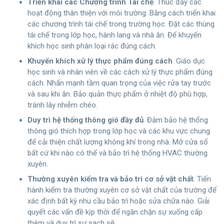
Triển khai các Chương trình Tái chế
. Thúc đẩy các
hoạt động thân thiện với môi trường. Bằng cách triển khai
các chương trình tái chế trong trường học. Đặt các thùng
tái chế trong lớp học, hành lang và nhà ăn. Để khuyến
khích học sinh phân loại rác đúng cách.
Khuyến khích xử lý thực phẩm đúng cách
. Giáo dục
học sinh và nhân viên về các cách xử lý thực phẩm đúng
cách. Nhấn mạnh tầm quan trọng của việc rửa tay trước
và sau khi ăn. Bảo quản thực phẩm ở nhiệt độ phù hợp,
tránh lây nhiễm chéo.
Duy trì hệ thống thông gió đầy đủ
. Đảm bảo hệ thống
thông gió thích hợp trong lớp học và các khu vực chung
để cải thiện chất lượng không khí trong nhà. Mở cửa sổ
bất cứ khi nào có thể và bảo trì hệ thống HVAC thường
xuyên.
Thường xuyên kiểm tra và bảo trì cơ sở vật chất
. Tiến
hành kiểm tra thường xuyên cơ sở vật chất của trường để
xác định bất kỳ nhu cầu bảo trì hoặc sửa chữa nào. Giải
quyết các vấn đề kịp thời để ngăn chặn sự xuống cấp
thêm và duy trì sự sạch sẽ.