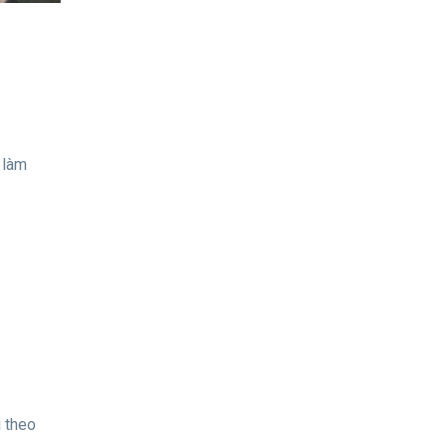
 làm
i theo