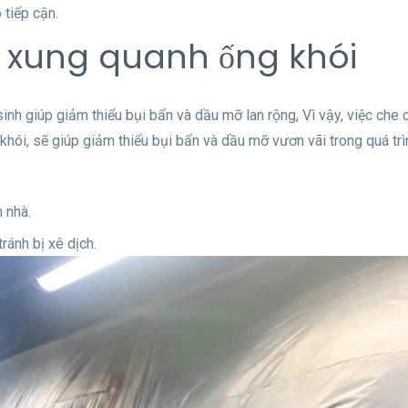
 tiếp cận.
c xung quanh ống khói
inh giúp giảm thiểu bụi bẩn và dầu mỡ lan rộng, Vì vậy, việc che 
khói, sẽ giúp giảm thiểu bụi bẩn và dầu mỡ vươn vãi trong quá trì
 nhà.
ránh bị xê dịch.