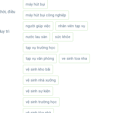
máy hút bụi
hời, điều
máy hút bụi công nghiệp
người giúp việc
nhân viên tạp vụ
uy trì
nước lau sàn
sức khỏe
tạp vụ trường học
tạp vụ văn phòng
ve sinh toa nha
vệ sinh kho bãi
vệ sinh nhà xưởng
vệ sinh sự kiện
vệ sinh trường học
vệ sinh tòa nhà