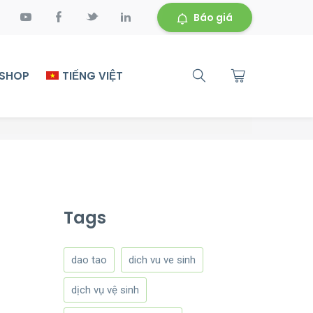
Báo giá
 SHOP
TIẾNG VIỆT
Tags
dao tao
dich vu ve sinh
dịch vụ vệ sinh